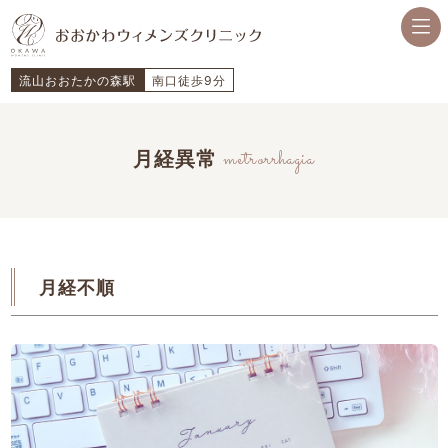
流山おおたかの森駅
南口徒歩9分
metrorrhagia
月経異常
月経不順