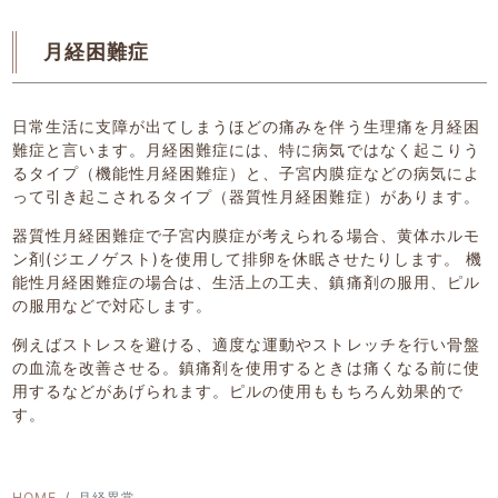
月経困難症
日常生活に支障が出てしまうほどの痛みを伴う生理痛を月経困
難症と言います。月経困難症には、特に病気ではなく起こりう
るタイプ（機能性月経困難症）と、子宮内膜症などの病気によ
って引き起こされるタイプ（器質性月経困難症）があります。
器質性月経困難症で子宮内膜症が考えられる場合、黄体ホルモ
ン剤(ジエノゲスト)を使用して排卵を休眠させたりします。 機
能性月経困難症の場合は、生活上の工夫、鎮痛剤の服用、ピル
の服用などで対応します。
例えばストレスを避ける、適度な運動やストレッチを行い骨盤
の血流を改善させる。鎮痛剤を使用するときは痛くなる前に使
用するなどがあげられます。ピルの使用ももちろん効果的で
す。
HOME
月経異常