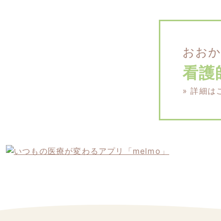
おお
看護
» 詳細