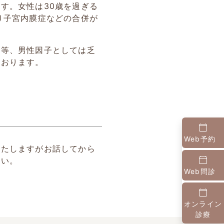
す。女性は30歳を過ぎる
り子宮内膜症などの合併が
。
）等、男性因子としては乏
ております。
Web予約
いたしますがお話してから
さい。
Web問診
オンライン
診療